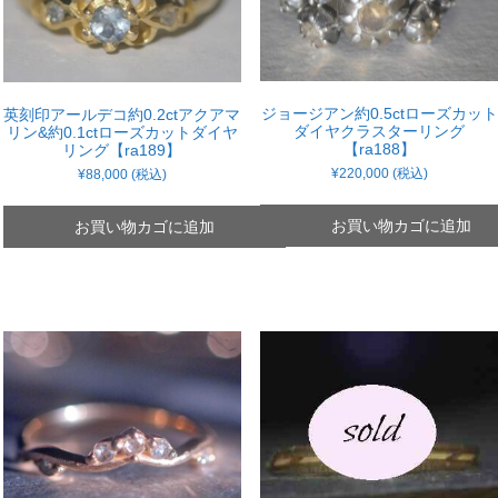
ジョージアン約0.5ctローズカット
英刻印アールデコ約0.2ctアクアマ
ダイヤクラスターリング
リン&約0.1ctローズカットダイヤ
【ra188】
リング【ra189】
¥
220,000
(税込)
¥
88,000
(税込)
お買い物カゴに追加
お買い物カゴに追加