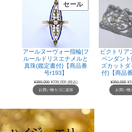
販
セール
売
中
の
商
品
ビクトリア
アールヌーヴォー指輪|フ
ペンダント|
ルールドリスエナメルと
ズカットダ
真珠(鑑定書付)【商品番
付)【商品
号r193】
元
元
現
¥
350,000
¥
3
¥
389,000
¥
339,000
(税込)
の
の
在
お買い物
お買い物カゴに追加
価
価
の
格
格
価
は
は
格
¥3
¥389,000
は
で
で
¥339,000
し
し
で
た
た。
す。