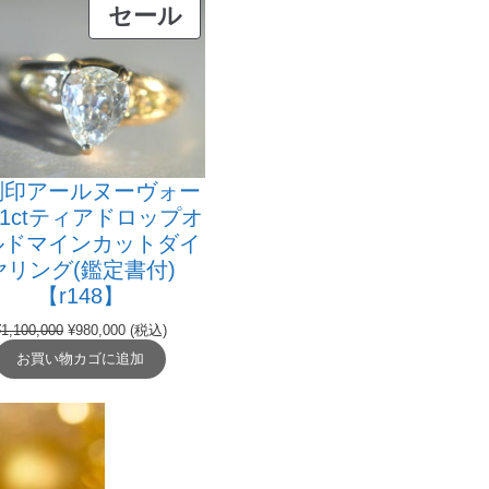
販
セール
売
中
の
商
品
刻印アールヌーヴォー
.1ctティアドロップオ
ルドマインカットダイ
ヤリング(鑑定書付)
【r148】
元
現
¥
1,100,000
¥
980,000
(税込)
の
在
お買い物カゴに追加
価
の
格
価
は
格
¥1,100,000
は
で
¥980,000
し
で
た。
す。