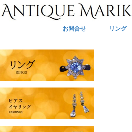
コ
ン
テ
お問合せ
リング
ン
ツ
へ
ス
キ
ッ
プ