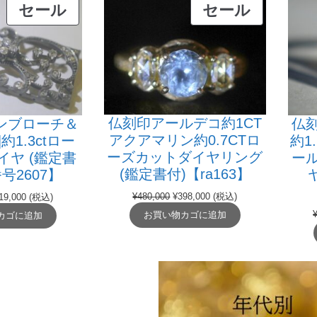
販
販
セール
セール
売
売
中
中
の
の
商
商
品
品
仏刻印アールデコ約1CT
ンブローチ＆
仏
アクアマリン約0.7CTロ
約1.3ctロー
約1
ーズカットダイヤリング
イヤ (鑑定書
ー
(鑑定書付)【ra163】
番号2607】
元
現
現
¥
480,000
¥
398,000
(税込)
19,000
(税込)
の
在
在
お買い物カゴに追加
カゴに追加
価
の
の
格
価
価
は
格
格
¥480,000
は
50,000
は
で
¥398,000
¥319,000
し
で
で
た。
す。
。
す。