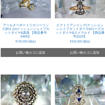
アールヌーボートリロジーリン
ビクトリアンリング|クッション
グ|約1.1ctクッションシェイプカ
シェイプカットダイヤ&ローズカ
ットダイヤ&真珠 【商品番号
ットダイヤ&エメラルド 【商品番
4466】
号3224】
¥
735,000
(税込)
¥
320,000
(税込)
お買い物カゴに追加
お買い物カゴに追加