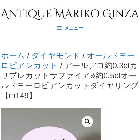
コ
ン
テ
メニュー
ン
ツ
へ
ホーム
/
ダイヤモンド
/
オールドヨー
ス
ロピアンカット
/ アールデコ約0.3ctカ
キ
リブレカットサファイア&約0.5ctオー
ッ
ルドヨーロピアンカットダイヤリング
プ
【ra149】