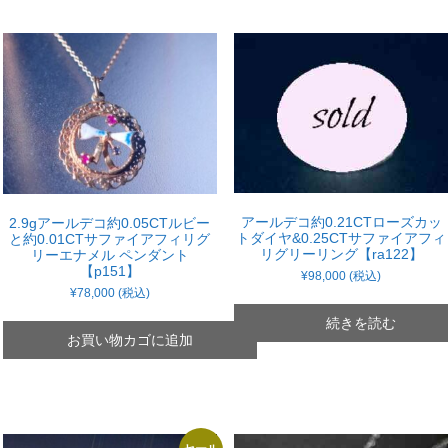
アールデコ約0.21CTローズカッ
2.9gアールデコ約0.05CTルビー
トダイヤ&0.25CTサファイアフィ
と約0.01CTサファイアフィリグ
リグリーリング【ra122】
リーエナメル ペンダント
【p151】
¥
98,000
(税込)
¥
78,000
(税込)
続きを読む
お買い物カゴに追加