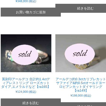
の
在
¥
348,000
(税込)
価
の
格
価
続きを読む
は
格
お買い物カゴに追加
¥248,000
は
で
¥228,000
し
で
た。
す。
英刻印アールデコ 合計約1.4ctデ
アールデコ約0.3ctカリブレカット
ィアレストリング ローズカット
サファイア&約0.5ctオールドヨー
ダイア,エメラルドなど【ra165】
ロピアンカットダイヤリング
【ra149】
¥
124,000
(税込)
¥
198,000
(税込)
続きを読む