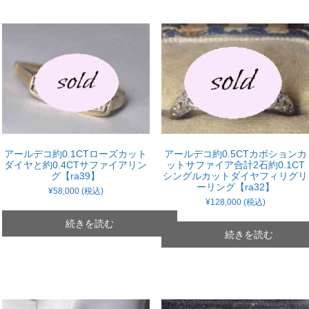
アールデコ約0.1CTローズカット
アールデコ約0.5CTカボションカ
ダイヤと約0.4CTサファイアリン
ットサファイア合計2石約0.1CT
グ【ra39】
シングルカットダイヤフィリグリ
ーリング【ra32】
¥
58,000
(税込)
¥
128,000
(税込)
続きを読む
続きを読む