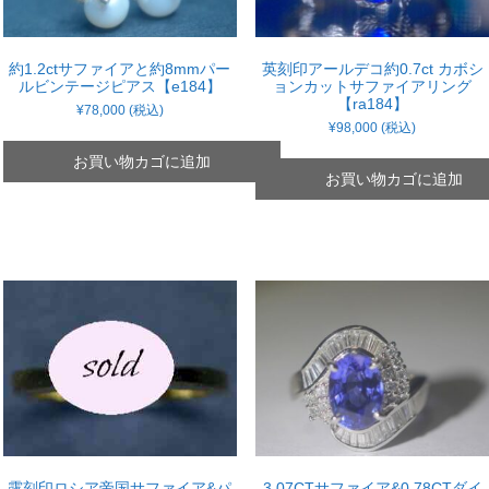
約1.2ctサファイアと約8mmパー
英刻印アールデコ約0.7ct カボシ
ルビンテージピアス【e184】
ョンカットサファイアリング
【ra184】
¥
78,000
(税込)
¥
98,000
(税込)
お買い物カゴに追加
お買い物カゴに追加
露刻印ロシア帝国サファイア&パ
3.07CTサファイア&0.78CTダイ