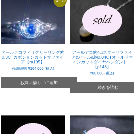
セール
アールデコフィリグリーリング約
アールデコ約4ctスターサファイ
0.3CTカボションカットサファイ
ア&パール&約0.04CTオールドマ
ア【ra105】
インカットダイヤペンダント
【p143】
元
現
¥
128,000
¥
104,000
(税込)
の
在
¥
80,000
(税込)
価
の
格
価
お買い物カゴに追加
は
格
続きを読む
¥128,000
は
で
¥104,000
し
で
た。
す。