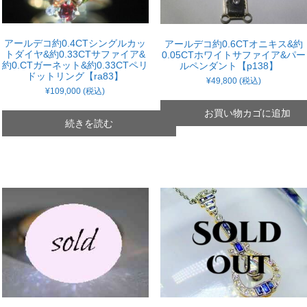
アールデコ約0.4CTシングルカッ
アールデコ約0.6CTオニキス&約
トダイヤ&約0.33CTサファイア&
0.05CTホワイトサファイア&パー
約0.CTガーネット&約0.33CTペリ
ルペンダント【p138】
ドットリング【ra83】
¥
49,800
(税込)
¥
109,000
(税込)
お買い物カゴに追加
続きを読む