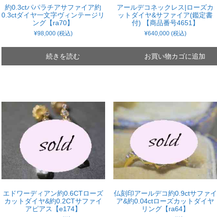
約0.3ctパパラチアサファイア約
アールデコネックレス|ローズカ
0.3ctダイヤ一文字ヴィンテージリ
ットダイヤ&サファイア(鑑定書
ング【ra70】
付) 【商品番号4651】
¥
98,000
(税込)
¥
640,000
(税込)
続きを読む
お買い物カゴに追加
エドワーディアン約0.6CTローズ
仏刻印アールデコ約0.9ctサファイ
カットダイヤ&約0.2CTサファイ
ア&約0.04ctローズカットダイヤ
アピアス【e174】
リング【ra64】