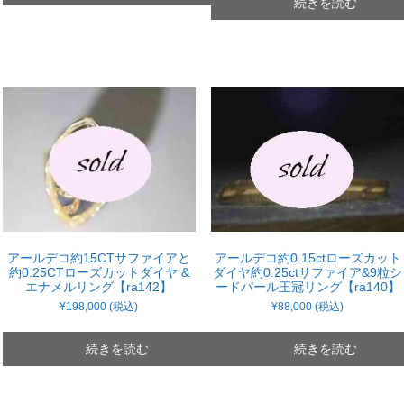
続きを読む
アールデコ約15CTサファイアと
アールデコ約0.15ctローズカット
約0.25CTローズカットダイヤ &
ダイヤ約0.25ctサファイア&9粒シ
エナメルリング【ra142】
ードパール王冠リング【ra140】
¥
198,000
(税込)
¥
88,000
(税込)
続きを読む
続きを読む