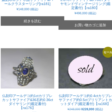
ールクラスターリング[ra181]
ヤモンドヴィンテージリング(鑑
定書付)【ra180】
¥
148,000
(税込)
¥
496,000
(税込)
続きを読む
お買い物カゴに追加
セー
仏刻印アールデコ約1ctカリブレ
仏刻印アールデコ約0.4ctカリブレ
カットサファイア&36石約0.36ct
サファイア約0.5ctブリリアントカ
ダイヤリング(鑑定書付)
ットダイア(鑑定書付)【ra168】
【ra176】
元
現
¥
248,000
¥
228,000
(税込)