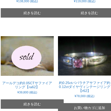
¥
138,000
(税込)
¥
119,000
(税込)
続きを読む
続きを読む
約0.25ctパパラチアサファイア約
アールデコ約0.05CTサファイア
0.12ctダイヤヴィンテージリング
リング【ra62】
【r62】
¥
39,800
(税込)
¥
78,000
(税込)
続きを読む
お買い物カゴに追加