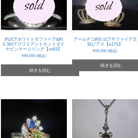
約2CTホワイトサファイア&約
アールデコ約0.1CTサファイア王
0.36CTブリリアントカットダイ
冠ピアス【e175】
ヤビンテージリング【ra93】
¥
48,000
(税込)
¥
98,000
(税込)
続きを読む
続きを読む