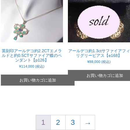
英刻印アールデコ約2.2CTエメラ
アールデコ約1.3ctサファイアフィ
ルドと約0.5CTサファイア蝶のペ
リグリーピアス【e168】
ンダント【p126】
¥
88,000
(税込)
¥
114,000
(税込)
お買い物カゴに追加
お買い物カゴに追加
1
2
3
→