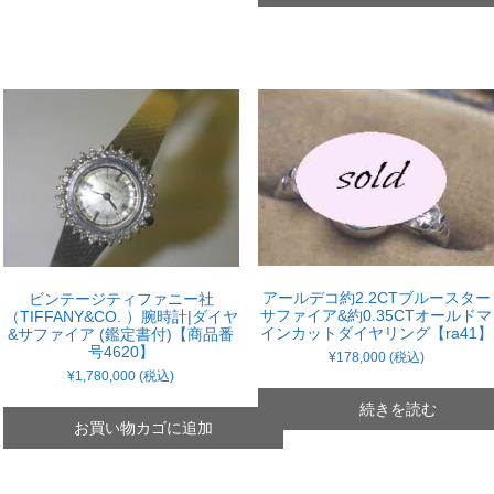
アールデコ約2.2CTブルースター
ビンテージティファニー社
サファイア&約0.35CTオールドマ
（TIFFANY&CO. ）腕時計|ダイヤ
インカットダイヤリング【ra41】
&サファイア (鑑定書付)【商品番
号4620】
¥
178,000
(税込)
¥
1,780,000
(税込)
続きを読む
お買い物カゴに追加