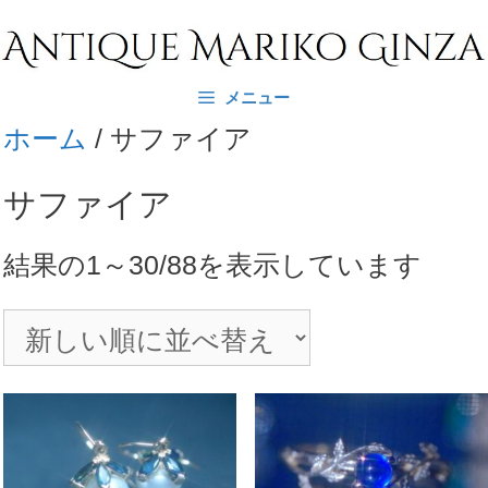
コ
ン
テ
メニュー
ン
ホーム
/ サファイア
ツ
へ
サファイア
ス
キ
新
結果の1～30/88を表示しています
ッ
し
プ
い
順