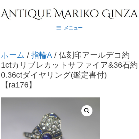
コ
ン
テ
メニュー
ン
ツ
へ
ホーム
/
指輪A
/ 仏刻印アールデコ約
ス
1ctカリブレカットサファイア&36石約
キ
0.36ctダイヤリング(鑑定書付)
ッ
【ra176】
プ