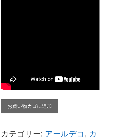
仏
お買い物カゴに追加
刻
印
ア
カテゴリー:
アールデコ
,
カ