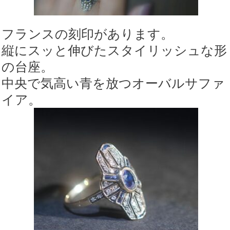
(鑑
定
フランスの刻印があります。
書
縦にスッと伸びたスタイリッシュな形
付)
の台座。
【ra176】
中央で気高い青を放つオーバルサファ
個
イア。