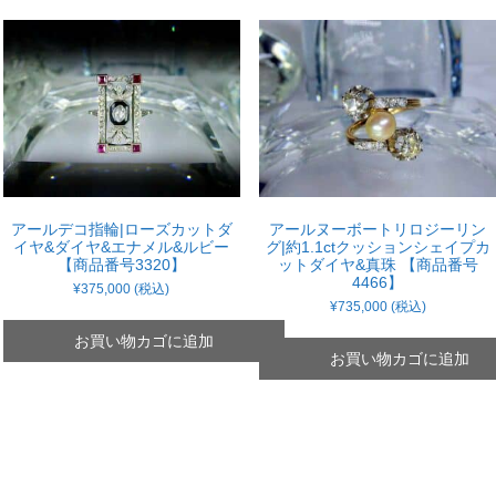
アールデコ指輪|ローズカットダ
アールヌーボートリロジーリン
イヤ&ダイヤ&エナメル&ルビー
グ|約1.1ctクッションシェイプカ
【商品番号3320】
ットダイヤ&真珠 【商品番号
4466】
¥
375,000
(税込)
¥
735,000
(税込)
お買い物カゴに追加
お買い物カゴに追加