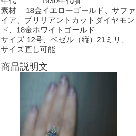
年代 1930年代頃
フ
素材 18金イエローゴールド、サファ
ァ
イア、ブリリアントカットダイヤモン
イ
ド、18金ホワイトゴールド
ア
サイズ 12号、ベゼル（縦）21ミリ、
&36
サイズ直し可能
石
約
商品説明文
0.36ct
ダ
イ
ヤ
リ
ン
グ