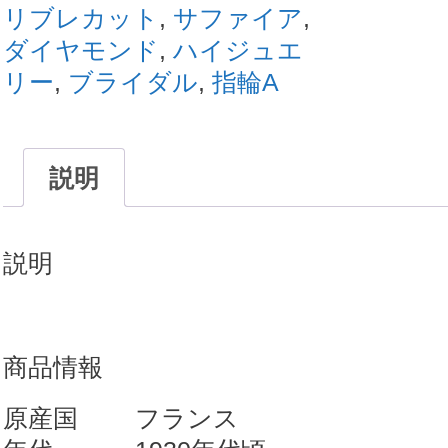
ー
リブレカット
,
サファイア
,
ル
ダイヤモンド
,
ハイジュエ
デ
リー
,
ブライダル
,
指輪A
コ
約
1ct
説明
カ
リ
説明
ブ
レ
カ
商品情報
ッ
ト
原産国 フランス
サ