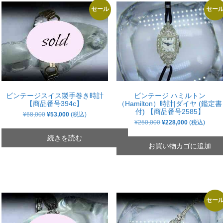
セール
セー
ビンテージスイス製手巻き時計
ビンテージ ハミルトン
【商品番号394c】
（Hamilton）時計|ダイヤ (鑑定書
付) 【商品番号2585】
元
現
¥
68,000
¥
53,000
(税込)
の
在
元
現
¥
250,000
¥
228,000
(税込)
価
の
の
在
格
価
価
の
続きを読む
は
格
格
価
お買い物カゴに追加
¥68,000
は
は
格
で
¥53,000
¥250,000
は
し
で
で
¥228,000
た。
す。
し
で
た。
す。
セー