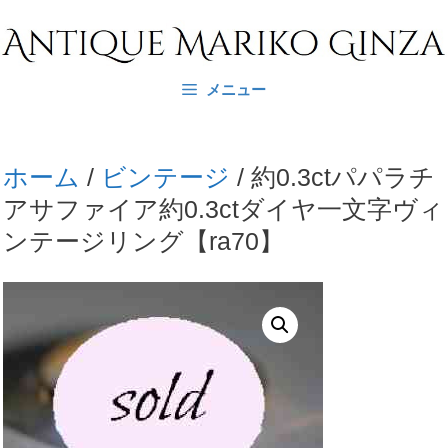
コ
ン
テ
メニュー
ン
ツ
へ
ホーム
/
ビンテージ
/ 約0.3ctパパラチ
ス
アサファイア約0.3ctダイヤ一文字ヴィ
キ
ンテージリング【ra70】
ッ
プ