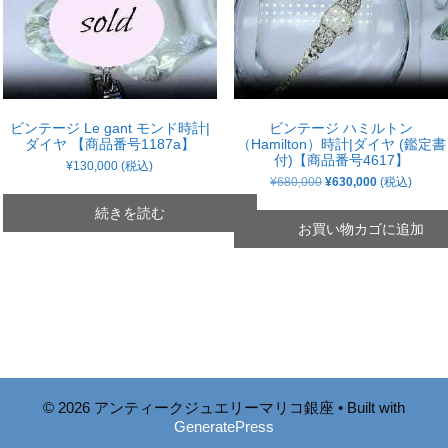
ビンテージ Le gant モンド時計|
ビンテージ ハミルトン
ダイヤ 【商品番号1187a】
（Hamilton）時計|ダイヤ (鑑定書
付)【商品番号4617】
¥
130,000
(税込)
元
現
¥
680,000
¥
630,000
(税込)
の
在
価
の
続きを読む
格
価
お買い物カゴに追加
は
格
¥680,000
は
で
¥630,000
し
で
た。
す。
© 2026 アンティークジュエリーマリコ銀座
• Built with
GeneratePress