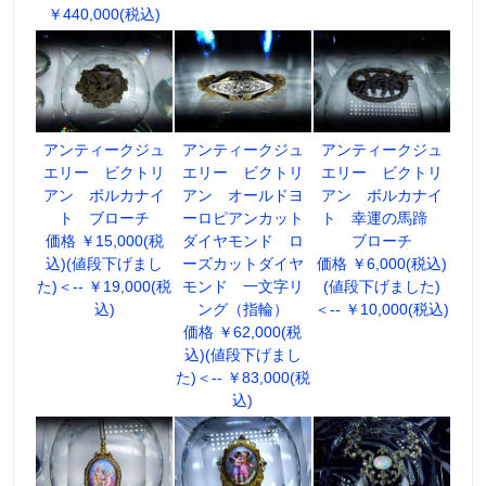
￥440,000(税込)
アンティークジュ
アンティークジュ
アンティークジュ
エリー ビクトリ
エリー ビクトリ
エリー ビクトリ
アン ボルカナイ
アン オールドヨ
アン ボルカナイ
ト ブローチ
ーロピアンカット
ト 幸運の馬蹄
価格 ￥15,000(税
ダイヤモンド ロ
ブローチ
込)(値段下げまし
ーズカットダイヤ
価格 ￥6,000(税込)
た)＜-- ￥19,000(税
モンド 一文字リ
(値段下げました)
込)
ング（指輪）
＜-- ￥10,000(税込)
価格 ￥62,000(税
込)(値段下げまし
た)＜-- ￥83,000(税
込)