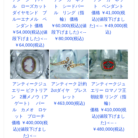
ル ローズカット
ト シードパー
ト ペンダント
ダイヤモンド ブ
ル リング（指
価格 ￥41,000(税
ルーエナメル ペ
輪） 価格
込)(値段下げまし
ンダント 価格
￥60,000(税込)(値
た)＜-- ￥49,000(税
￥54,000(税込)(値
段下げました)＜--
込)
段下げました)＜--
￥80,000(税込)
￥64,000(税込)
アンティークジュ
アンティーク 計約
アンティークジュ
エリー ビクトリア
2ctダイヤ ブレス
エリー ロマノフ王
ン 2層メノウ（ア
レット
朝紋章 リング（指
ゲート） パー
￥463,000(税込)
輪）
ル カメオ ロケ
価格 ￥410,000(税
ット ブローチ
込)(値段下げまし
価格 ￥400,000(税
た)＜-- -
込)(値段下げまし
￥480,000(税込)
た)＜--