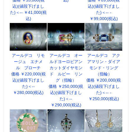
込)(値段下げまし
込)(値段下げまし
た)＜-- ￥41,000(税
た)＜-- -
込)
￥99,000(税込)
アールデコ リモ
アールデコ オー
アールデコ アク
ージュ エナメ
ルドヨーロピアン
アマリン・ダイア
ル ブローチ
カットダイヤモン
モンド・リング
価格 ￥220,000(税
ド ルビー リン
（指輪）
込)(値段下げまし
グ（指輪）
価格 ￥200,000(税
た)＜--
価格 ￥250,000(税
込)(値段下げまし
￥280,000(税込)
込)(値段下げまし
た)＜-- -
た)＜--
￥250,000(税込)
￥290,000(税込)