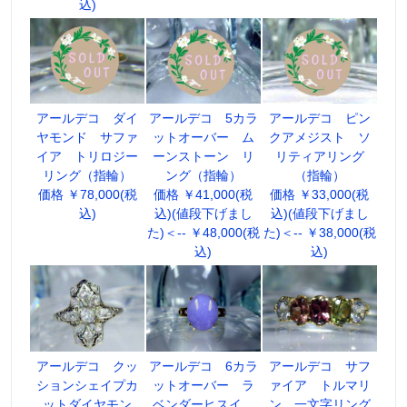
込)
アールデコ ダイ
アールデコ 5カラ
アールデコ ピン
ヤモンド サファ
ットオーバー ム
クアメジスト ソ
イア トリロジー
ーンストーン リ
リティアリング
リング（指輪）
ング（指輪）
（指輪）
価格 ￥78,000(税
価格 ￥41,000(税
価格 ￥33,000(税
込)
込)(値段下げまし
込)(値段下げまし
た)＜-- ￥48,000(税
た)＜-- ￥38,000(税
込)
込)
アールデコ クッ
アールデコ 6カラ
アールデコ サフ
ションシェイプカ
ットオーバー ラ
ァイア トルマリ
ットダイヤモン
ベンダーヒスイ
ン 一文字リング