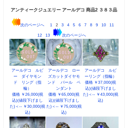
アンティークジュエリー アールデコ 商品2 ３８３品
次のページへ
1
2
3
4
5
6
7
8
9
10
11
12
13
次のページへ
アールデコ ルビ
アールデコ ロー
アールデコ ルビ
ー ダイヤモン
ズカットダイヤモ
ーリング（指輪）
ド リング（指
ンド パール ペ
価格 ￥37,000(税
輪）
ンダント
込)(値段下げまし
価格 ￥26,000(税
価格 ￥65,000(税
た)＜-- ￥43,000(税
込)(値段下げまし
込)(値段下げまし
込)
た)＜-- ￥30,000(税
た)＜-- ￥75,000(税
込)
込)