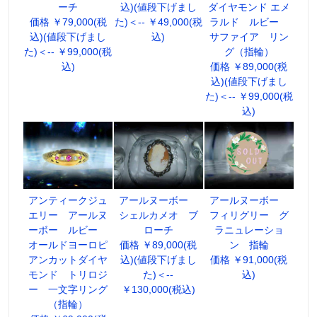
ーチ
込)(値段下げまし
ダイヤモンド エメ
価格 ￥79,000(税
た)＜-- ￥49,000(税
ラルド ルビー
込)(値段下げまし
込)
サファイア リン
た)＜-- ￥99,000(税
グ（指輪）
込)
価格 ￥89,000(税
込)(値段下げまし
た)＜-- ￥99,000(税
込)
アンティークジュ
アールヌーボー
アールヌーボー
エリー アールヌ
シェルカメオ ブ
フィリグリー グ
ーボー ルビー
ローチ
ラニュレーショ
オールドヨーロピ
価格 ￥89,000(税
ン 指輪
アンカットダイヤ
込)(値段下げまし
価格 ￥91,000(税
モンド トリロジ
た)＜--
込)
ー 一文字リング
￥130,000(税込)
（指輪）