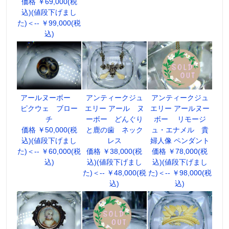
価格 ￥69,000(税
込)(値段下げまし
た)＜-- ￥99,000(税
込)
アールヌーボー
アンティークジュ
アンティークジュ
ピクウェ ブロー
エリー アール ヌ
エリー アールヌー
チ
ーボー どんぐり
ボー リモージ
価格 ￥50,000(税
と鹿の歯 ネック
ュ・エナメル 貴
込)(値段下げまし
レス
婦人像 ペンダント
た)＜-- ￥60,000(税
価格 ￥38,000(税
価格 ￥78,000(税
込)
込)(値段下げまし
込)(値段下げまし
た)＜-- ￥48,000(税
た)＜-- ￥98,000(税
込)
込)