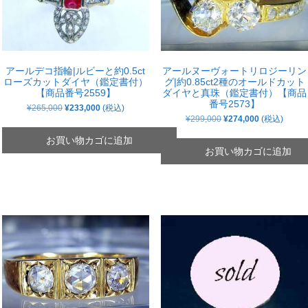
アールデコ指輪|ルビーと約0.5ct
アールヌーヴォートリロジーリン
ローズカットダイヤ（鑑定書付）
グ|約0.85ct2種のオールドカット
【商品番号2559】
ダイヤと真珠（鑑定書付）【商品
番号2573】
元
現
¥
265,000
¥
233,000
(税込)
の
在
元
現
¥
299,000
¥
274,000
(税込)
価
の
の
在
格
価
価
の
お買い物カゴに追加
は
格
格
価
お買い物カゴに追加
¥265,000
は
は
格
で
¥233,000
¥299,000
は
し
で
で
¥274,000
た。
す。
し
で
た。
す。