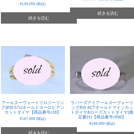
の
在
¥
149,000
(税込)
価
の
格
価
続きを読む
は
格
続きを読む
¥129,000
は
で
¥114,000
し
で
た。
す。
アールヌーヴォートリロジーリン
ラバーズアイアールヌーヴォーリ
グ|約0.57ctオールドヨーロピアン
ング約0.4CTオールドマインカッ
カットダイヤ【商品番号r18】
トダイヤ&ローズカットダイヤ(鑑
定書付)【商品番号r998】
¥
167,000
(税込)
¥
248,000
(税込)
続きを読む