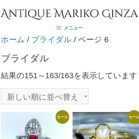
コ
ン
テ
メニュー
ン
ホーム
/
ブライダル
/ ページ 6
ツ
へ
ブライダル
ス
キ
結果の151～163/163を表示しています
ッ
プ
セール
セー