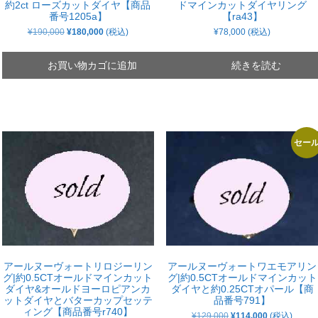
約2ct ローズカットダイヤ【商品
ドマインカットダイヤリング
番号1205a】
【ra43】
元
現
¥
190,000
¥
180,000
(税込)
¥
78,000
(税込)
の
在
価
の
格
価
お買い物カゴに追加
続きを読む
は
格
¥190,000
は
で
¥180,000
し
で
た。
す。
セー
アールヌーヴォートワエモアリン
アールヌーヴォートリロジーリン
グ|約0.5CTオールドマインカット
グ|約0.5CTオールドマインカット
ダイヤと約0.25CTオパール【商
ダイヤ&オールドヨーロピアンカ
品番号791】
ットダイヤとバターカップセッテ
ィング【商品番号r740】
元
現
¥
129,000
¥
114,000
(税込)