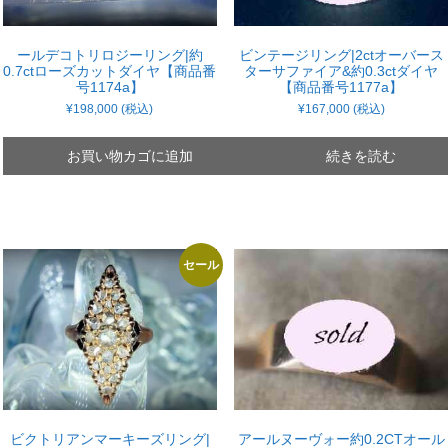
ールデコトリロジーリング|約
ビンテージリング|2ctオーバース
0.7ctローズカットダイヤ【商品番
ターサファイア&約0.3ctダイヤ
号1174a】
【商品番号1177a】
¥
198,000
(税込)
¥
167,000
(税込)
お買い物カゴに追加
続きを読む
セール
ビクトリアンマーキーズリング|
アールヌーヴォー約0.2CTオール