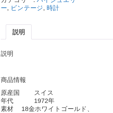
コ
ー
,
ビンテージ
,
時計
ン
ス
テ
説明
レ
ー
説明
シ
ョ
ン
商品情報
constellation18
金
原産国 スイス
無
年代 1972年
垢
素材 18金ホワイトゴールド、
ホ