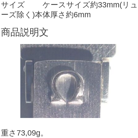
サイズ ケースサイズ約33mm(リュ
ワ
ーズ除く)本体厚さ約6mm
イ
ト
商品説明文
ゴ
ー
ル
ド
【商
品
番
号
w2】
1
重さ73,09g。
年