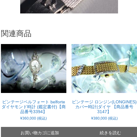
関連商品
ビンテージベルフォート belforte
ビンテージ ロンジン(LONGINES)
ダイヤモンド時計 (鑑定書付)【商
カバー時計|ダイヤ 【商品番号
品番号3394】
3147】
¥
360,000
(税込)
¥
380,000
(税込)
お買い物カゴに追加
続きを読む