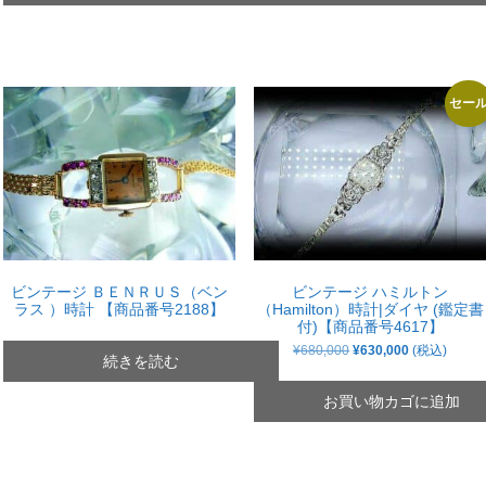
セー
ビンテージ ＢＥＮＲＵＳ（ベン
ビンテージ ハミルトン
ラス ）時計 【商品番号2188】
（Hamilton）時計|ダイヤ (鑑定書
付)【商品番号4617】
元
現
¥
680,000
¥
630,000
(税込)
続きを読む
の
在
価
の
格
価
お買い物カゴに追加
は
格
¥680,000
は
で
¥630,000
し
で
た。
す。