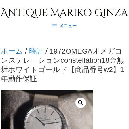
コ
ン
テ
メニュー
ン
ツ
へ
ホーム
/
時計
/ 1972OMEGAオメガコ
ス
ンステレーションconstellation18金無
キ
垢ホワイトゴールド【商品番号w2】1
ッ
年動作保証
プ