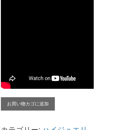
1972OMEGA
お買い物カゴに追加
オ
メ
ガ
カテゴリー:
ハイジュエリ