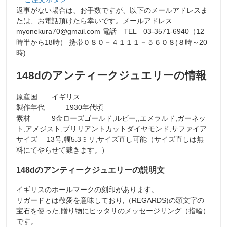
返事がない場合は、お手数ですが、以下のメールアドレスま
たは、お電話頂けたら幸いです。メールアドレス
myonekura70@gmail.com 電話 TEL 03-3571-6940（12
時半から18時） 携帯０８０－４１１１－５６０８(８時～20
時)
148dのアンティークジュエリーの情報
原産国 イギリス
製作年代 1930年代頃
素材 9金ローズゴールド,ルビー,,エメラルド,ガーネッ
ト,アメジスト,ブリリアントカットダイヤモンド,サファイア
サイズ 13号,幅5.3ミリ,サイズ直し可能（サイズ直しは無
料にてやらせて戴きます。）
148dのアンティークジュエリーの説明文
イギリスのホールマークの刻印があります。
リガードとは敬愛を意味しており,（REGARDS)の頭文字の
宝石を使った,贈り物にピッタリのメッセージリング（指輪）
です。