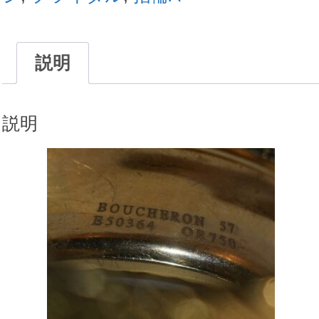
デ
リ
ラ
説明
リ
ン
グ
説明
13g
約
0.5c
ダ
イ
ヤ
(鑑
定