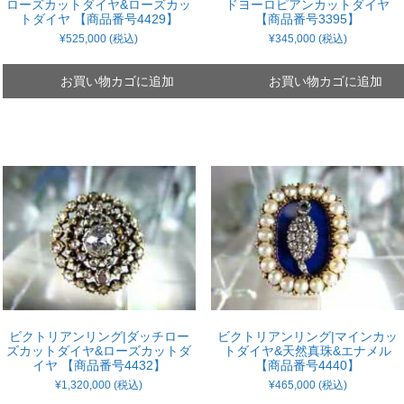
ドヨーロピアンカットダイヤ
ローズカットダイヤ&ローズカッ
【商品番号3395】
トダイヤ 【商品番号4429】
¥
345,000
(税込)
¥
525,000
(税込)
お買い物カゴに追加
お買い物カゴに追加
ビクトリアンリング|ダッチロー
ビクトリアンリング|マインカッ
ズカットダイヤ&ローズカットダ
トダイヤ&天然真珠&エナメル
イヤ 【商品番号4432】
【商品番号4440】
¥
1,320,000
(税込)
¥
465,000
(税込)