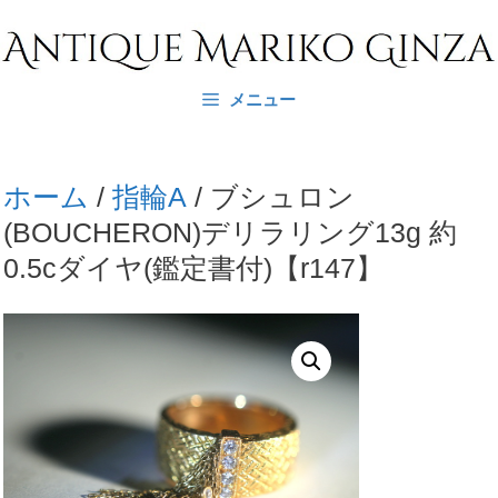
コ
ン
テ
メニュー
ン
ツ
へ
ホーム
/
指輪A
/ ブシュロン
ス
(BOUCHERON)デリラリング13g 約
キ
0.5cダイヤ(鑑定書付)【r147】
ッ
プ