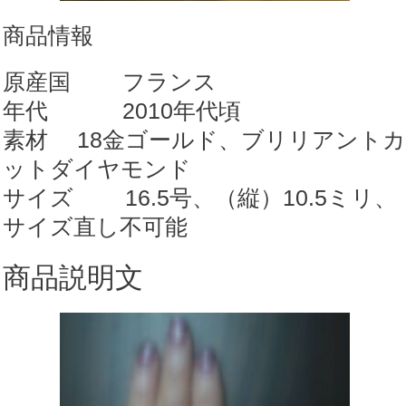
書
商品情報
付)
【r147】
原産国 フランス
個
年代 2010年代頃
素材 18金ゴールド、ブリリアントカ
ットダイヤモンド
サイズ 16.5号、（縦）10.5ミリ、
サイズ直し不可能
商品説明文