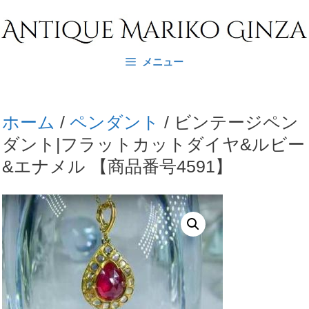
コ
ン
テ
メニュー
ン
ツ
へ
ホーム
/
ペンダント
/ ビンテージペン
ス
ダント|フラットカットダイヤ&ルビー
キ
&エナメル 【商品番号4591】
ッ
プ