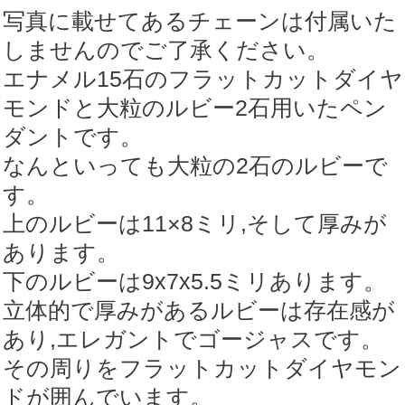
番
写真に載せてあるチェーンは付属いた
号
しませんのでご了承ください。
4591】
エナメル15石のフラットカットダイヤ
個
モンドと大粒のルビー2石用いたペン
ダントです。
なんといっても大粒の2石のルビーで
す。
上のルビーは11×8ミリ,そして厚みが
あります。
下のルビーは9x7x5.5ミリあります。
立体的で厚みがあるルビーは存在感が
あり,エレガントでゴージャスです。
その周りをフラットカットダイヤモン
ドが囲んでいます。