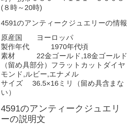
ダ
(８時～20時)
イ
4591のアンティークジュエリーの情報
ヤ
&
原産国 ヨーロッパ
ル
製作年代 1970年代頃
ビ
素材 22金ゴールド,18金ゴールド
ー
（留め具部分）フラットカットダイヤ
&
モンド,ルビー,エナメル
エ
サイズ 36.5×16ミリ（留め具含まな
ナ
い）
メ
ル
4591のアンティークジュエリ
【商
ーの説明文
品