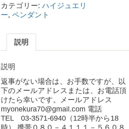
ー
カテゴリー:
ハイジュエリ
ジ
ー
,
ペンダント
ペ
ン
ダ
説明
ン
ト|
説明
フ
ラ
返事がない場合は、お手数ですが、以
ッ
下のメールアドレスまたは、お電話頂
ト
けたら幸いです。メールアドレス
カ
myonekura70@gmail.com 電話
ッ
TEL 03-3571-6940（12時半から18
ト
時） 携帯０８０－４１１１－５６０８