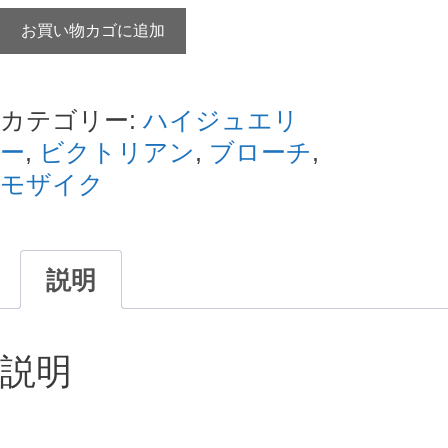
の
在
ビ
価
の
お買い物カゴに追加
ク
格
価
ト
は
格
リ
カテゴリー:
ハイジュエリ
¥380,000
は
ア
ー
,
ビクトリアン
,
ブローチ
,
で
¥330,000
ン
モザイク
し
で
マ
た。
す。
イ
ク
説明
ロ
モ
説明
ザ
イ
ク