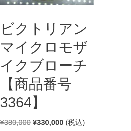
ビクトリアン
マイクロモザ
イクブローチ
【商品番号
3364】
元
現
¥
380,000
¥
330,000
(税込)