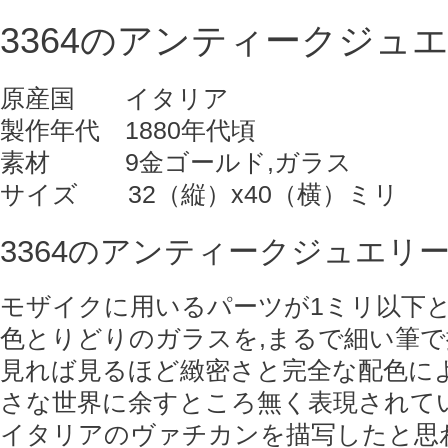
ブ
3364のアンティークジュ
ロ
ー
原産国 イタリア
チ
製作年代 1880年代頃
【商
素材 9金ゴールド,ガラス
品
サイズ 32（縦）x40（横）ミリ
番
号
3364のアンティークジュエリ
3364】
モザイクに用いるパーツが1ミリ以下
個
色とりどりのガラスを,まるで細い筆
見れば見るほど緻密さと完全な配色によ
さな世界に余すところ無く表現されて
イタリアのヴァチカンを描写したと思