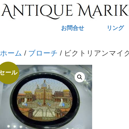
コ
ン
テ
お問合せ
リング
ン
ツ
へ
ホーム
/
ブローチ
/ ビクトリアンマイ
ス
キ
セール
ッ
プ