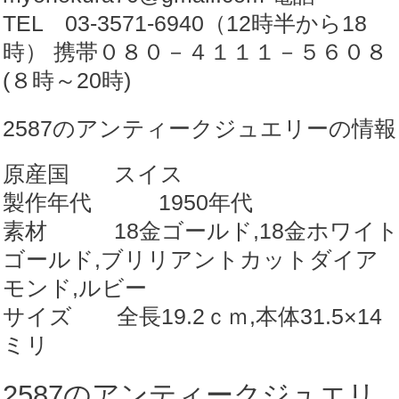
ヤ
TEL 03-3571-6940（12時半から18
&
時） 携帯０８０－４１１１－５６０８
ル
(８時～20時)
ビ
2587のアンティークジュエリーの情報
ー
【商
原産国 スイス
品
製作年代 1950年代
番
素材 18金ゴールド,18金ホワイト
号
ゴールド,ブリリアントカットダイア
2587】
モンド,ルビー
個
サイズ 全長19.2ｃｍ,本体31.5×14
ミリ
2587のアンティークジュエリ