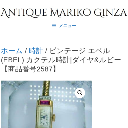
コ
ン
テ
メニュー
ン
ツ
へ
ホーム
/
時計
/ ビンテージ エベル
ス
(EBEL) カクテル時計|ダイヤ&ルビー
キ
【商品番号2587】
ッ
プ