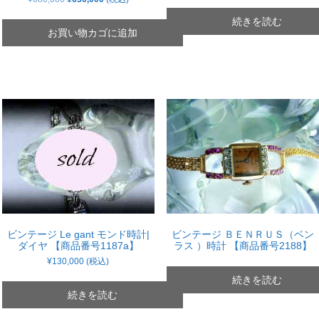
の
在
価
の
続きを読む
格
価
お買い物カゴに追加
は
格
¥680,000
は
で
¥630,000
し
で
た。
す。
ビンテージ Le gant モンド時計|
ビンテージ ＢＥＮＲＵＳ（ベン
ダイヤ 【商品番号1187a】
ラス ）時計 【商品番号2188】
¥
130,000
(税込)
続きを読む
続きを読む