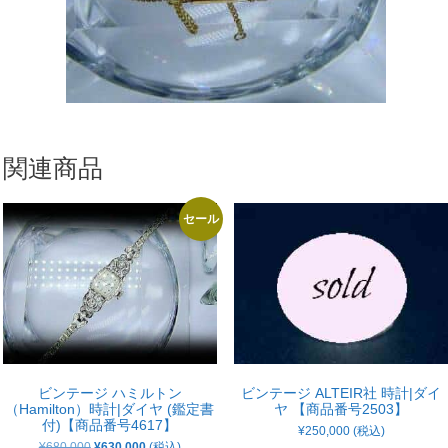
関連商品
セール
ビンテージ ハミルトン
ビンテージ ALTEIR社 時計|ダイ
（Hamilton）時計|ダイヤ (鑑定書
ヤ 【商品番号2503】
付)【商品番号4617】
¥
250,000
(税込)
元
現
¥
680,000
¥
630,000
(税込)