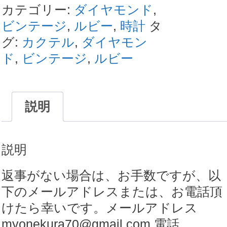
ー
カテゴリー:
ダイヤモンド
,
ジ
ビンテージ
,
ルビー
,
時計
タ
エ
グ:
カクテル
,
ダイヤモン
ベ
ド
,
ビンテージ
,
ルビー
ル
(EBEL)
カ
説明
ク
テ
説明
ル
時
返事がない場合は、お手数ですが、以
計|
下のメールアドレスまたは、お電話頂
ダ
けたら幸いです。メールアドレス
イ
myonekura70@gmail.com 電話