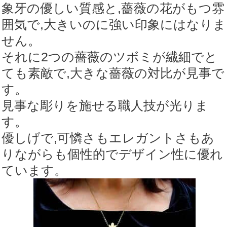
象牙の優しい質感と,薔薇の花がもつ雰
囲気で,大きいのに強い印象にはなりま
せん。
それに2つの薔薇のツボミが繊細でと
ても素敵で,大きな薔薇の対比が見事で
す。
見事な彫りを施せる職人技が光りま
す。
優しげで,可憐さもエレガントさもあ
りながらも個性的でデザイン性に優れ
ています。