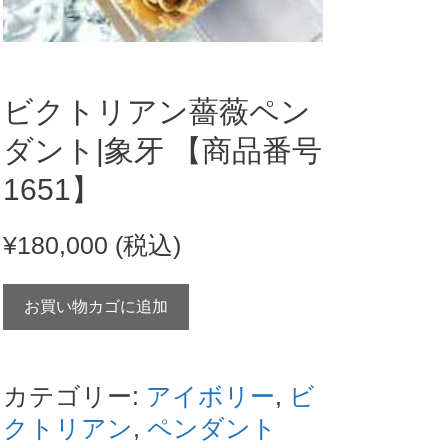
ビクトリアン薔薇ペン
ダント|象牙 【商品番号
1651】
¥
180,000
(税込)
ビ
お買い物カゴに追加
ク
ト
リ
カテゴリー:
アイボリー
,
ビ
ア
クトリアン
,
ペンダント