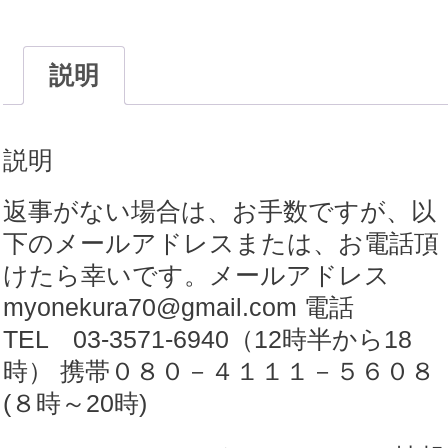
ン
薔
薇
説明
ペ
ン
説明
ダ
ン
返事がない場合は、お手数ですが、以
ト|
下のメールアドレスまたは、お電話頂
象
けたら幸いです。メールアドレス
牙
myonekura70@gmail.com 電話
【商
TEL 03-3571-6940（12時半から18
品
時） 携帯０８０－４１１１－５６０８
番
(８時～20時)
号