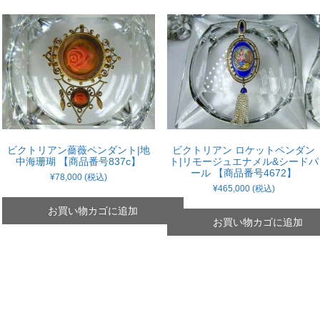
ビクトリアン薔薇ペンダント|地
ビクトリアン ロケットペンダン
中海珊瑚 【商品番号837c】
ト|リモージュエナメル&シードパ
ール 【商品番号4672】
¥
78,000
(税込)
¥
465,000
(税込)
お買い物カゴに追加
お買い物カゴに追加