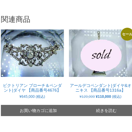
関連商品
セー
ビクトリアン ブローチ＆ペンダ
アールデコペンダント|ダイヤ&オ
ント|ダイヤ 【商品番号4676】
ニキス 【商品番号1316a】
元
現
¥
645,000
(税込)
¥
120,000
¥
110,000
(税込)
の
在
価
の
格
価
お買い物カゴに追加
続きを読む
は
格
¥120,000
は
で
¥110,000
し
で
た。
す。