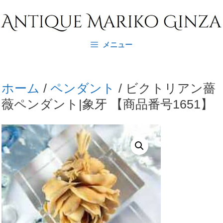
コ
ン
テ
メニュー
ン
ツ
へ
ホーム
/
ペンダント
/ ビクトリアン薔
ス
薇ペンダント|象牙 【商品番号1651】
キ
ッ
プ