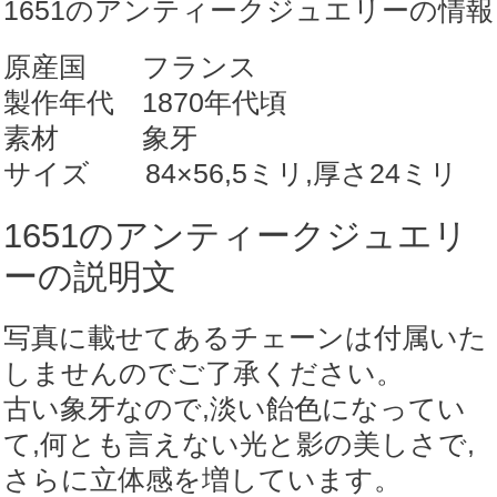
1651のアンティークジュエリーの情報
1651】
個
原産国 フランス
製作年代 1870年代頃
素材 象牙
サイズ 84×56,5ミリ,厚さ24ミリ
1651のアンティークジュエリ
ーの説明文
写真に載せてあるチェーンは付属いた
しませんのでご了承ください。
古い象牙なので,淡い飴色になってい
て,何とも言えない光と影の美しさで,
さらに立体感を増しています。