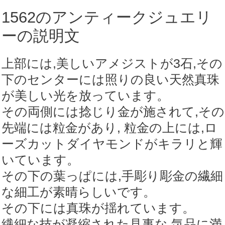
ッ
1562のアンティークジュエリ
ト
ーの説明文
ダ
イ
上部には,美しいアメジストが3石,その
ヤ
下のセンターには照りの良い天然真珠
モ
が美しい光を放っています。
ン
その両側には捻じり金が施されて,その
ド
先端には粒金があり, 粒金の上には,ロ
イ
ーズカットダイヤモンドがキラリと輝
ヤ
いています。
リ
その下の葉っぱには,手彫り彫金の繊細
ン
な細工が素晴らしいです。
グ
その下には真珠が揺れています。
個
繊細な技が凝縮された見事な,気品に満