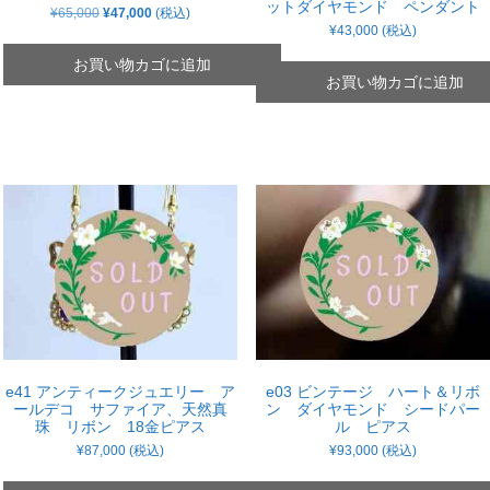
ットダイヤモンド ペンダント
元
現
¥
65,000
¥
47,000
(税込)
の
在
¥
43,000
(税込)
価
の
格
価
お買い物カゴに追加
は
格
お買い物カゴに追加
¥65,000
は
で
¥47,000
し
で
た。
す。
e41 アンティークジュエリー ア
e03 ビンテージ ハート＆リボ
ールデコ サファイア、天然真
ン ダイヤモンド シードパー
珠 リボン 18金ピアス
ル ピアス
¥
87,000
(税込)
¥
93,000
(税込)