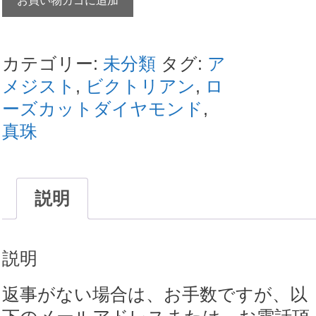
お買い物カゴに追加
ア
ン
テ
カテゴリー:
未分類
タグ:
ア
ィ
メジスト
,
ビクトリアン
,
ロ
ー
ーズカットダイヤモンド
,
ク
真珠
ジ
ュ
エ
説明
リ
ー
説明
ビ
ク
返事がない場合は、お手数ですが、以
ト