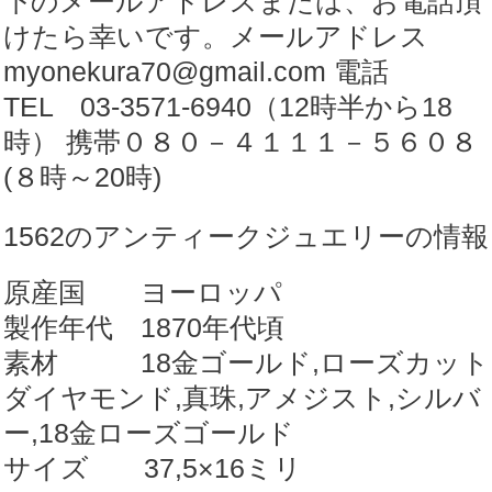
下のメールアドレスまたは、お電話頂
リ
けたら幸いです。メールアドレス
ア
myonekura70@gmail.com 電話
ン
TEL 03-3571-6940（12時半から18
真
時） 携帯０８０－４１１１－５６０８
珠
(８時～20時)
ア
1562のアンティークジュエリーの情報
メ
ジ
原産国 ヨーロッパ
ス
製作年代 1870年代頃
ト
素材 18金ゴールド,ローズカット
ロ
ダイヤモンド,真珠,アメジスト,シルバ
ー
ー,18金ローズゴールド
ズ
サイズ 37,5×16ミリ
カ