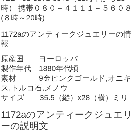
ス
時） 携帯０８０－４１１１－５６０８
モ
(８時～20時)
ザ
1172aのアンティークジュエリーの情
イ
報
ク
ブ
原産国 ヨーロッパ
ロ
製作年代 1880年代頃
ー
素材 9金ピンクゴールド,オニキ
チ
ス,トルコ石,メノウ
【商
サイズ 35.5（縦）x28（横）ミリ
品
番
1172aのアンティークジュエリ
号
ーの説明文
1172a】