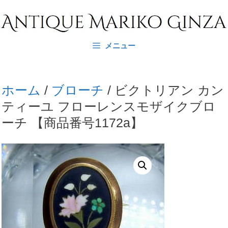
コ
ン
テ
メニュー
ン
ツ
へ
ホーム
/
ブローチ
/ ビクトリアン カン
ス
ティーユ フローレンスモザイクブロ
キ
ーチ 【商品番号1172a】
ッ
プ