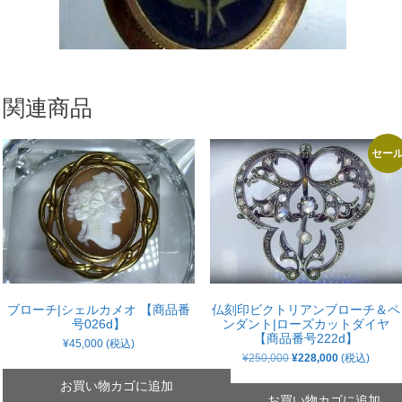
関連商品
セー
ブローチ|シェルカメオ 【商品番
仏刻印ビクトリアンブローチ＆ペ
号026d】
ンダント|ローズカットダイヤ
【商品番号222d】
¥
45,000
(税込)
元
現
¥
250,000
¥
228,000
(税込)
の
在
価
の
お買い物カゴに追加
格
価
お買い物カゴに追加