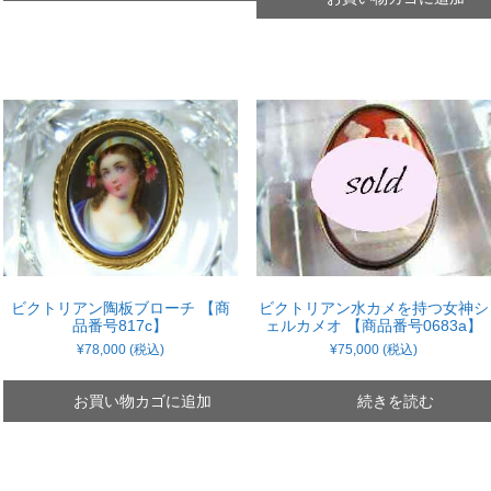
は
格
¥250,000
は
で
¥228,000
し
で
た。
す。
ビクトリアン陶板ブローチ 【商
ビクトリアン水カメを持つ女神シ
品番号817c】
ェルカメオ 【商品番号0683a】
¥
78,000
(税込)
¥
75,000
(税込)
お買い物カゴに追加
続きを読む