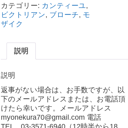
リ
カテゴリー:
カンティーユ
,
ア
ビクトリアン
,
ブローチ
,
モ
ン
ザイク
カ
ン
テ
説明
ィ
ー
説明
ユ
フ
返事がない場合は、お手数ですが、以
ロ
下のメールアドレスまたは、お電話頂
ー
けたら幸いです。メールアドレス
レ
myonekura70@gmail.com 電話
ン
TEL 03-3571-6940（12時半から18