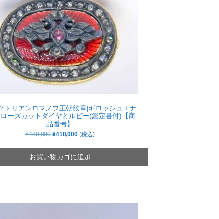
クトリアンロマノフ王朝紋章|ギロッシュエナ
,ローズカットダイヤとルビー(鑑定書付)【商
品番号】
元
現
¥
480,000
¥
410,000
(税込)
の
在
価
の
格
価
お買い物カゴに追加
は
格
¥480,000
は
で
¥410,000
し
で
た。
す。