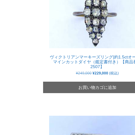
ヴィクトリアンマーキーズリング|約1.5ctオ
マインカットダイヤ（鑑定書付き）【商品
2507】
元
現
¥
249,000
¥
229,000
(税込)
の
在
価
の
格
価
お買い物カゴに追加
は
格
¥249,000
は
で
¥229,000
し
で
た。
す。