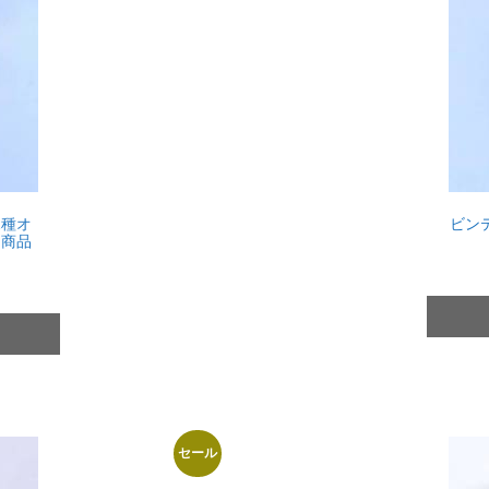
2種オ
ビン
【商品
セール