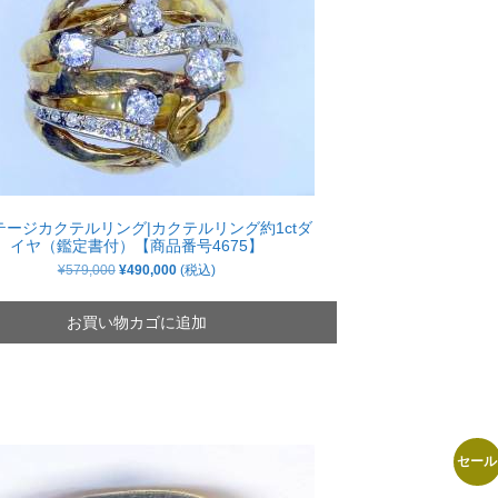
テージカクテルリング|カクテルリング約1ctダ
イヤ（鑑定書付）【商品番号4675】
元
現
¥
579,000
¥
490,000
(税込)
の
在
価
の
格
価
お買い物カゴに追加
は
格
¥579,000
は
で
¥490,000
し
で
た。
す。
セール