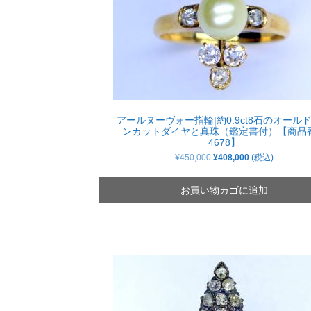
アールヌーヴォー指輪|約0.9ct8石のオール
ンカットダイヤと真珠（鑑定書付）【商品
4678】
元
現
¥
450,000
¥
408,000
(税込)
の
在
価
の
格
価
お買い物カゴに追加
は
格
¥450,000
は
で
¥408,000
し
で
た。
す。