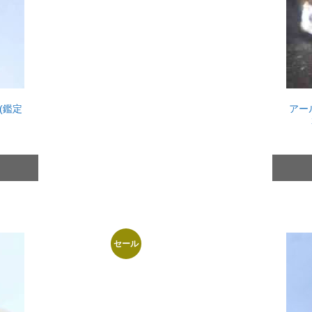
(鑑定
アー
セール