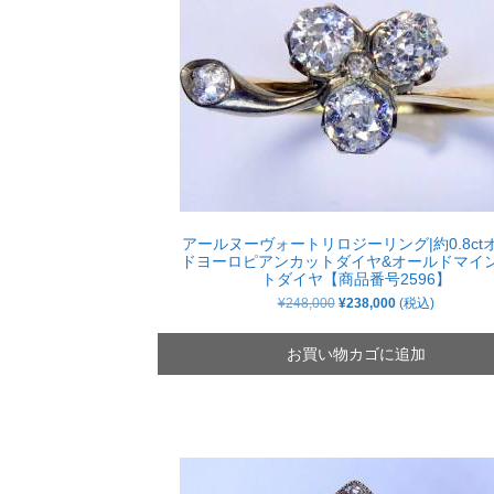
アールヌーヴォートリロジーリング|約0.8ct
ドヨーロピアンカットダイヤ&オールドマイ
トダイヤ【商品番号2596】
元
現
¥
248,000
¥
238,000
(税込)
の
在
価
の
格
価
お買い物カゴに追加
は
格
¥248,000
は
で
¥238,000
し
で
た。
す。