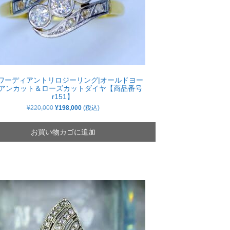
ワーディアントリロジーリング|オールドヨー
アンカット＆ローズカットダイヤ【商品番号
r151】
元
現
¥
220,000
¥
198,000
(税込)
の
在
価
の
格
価
お買い物カゴに追加
は
格
¥220,000
は
で
¥198,000
し
で
た。
す。