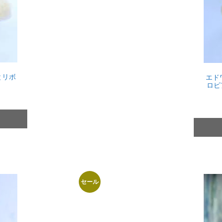
とリボ
エド
ロピ
セール