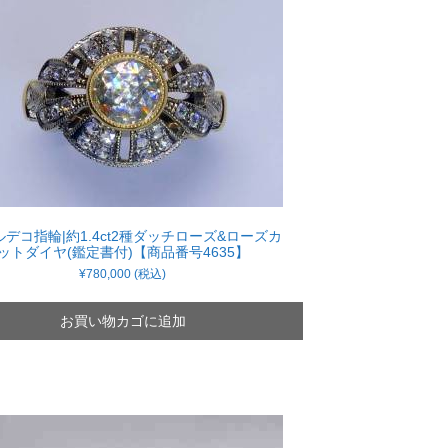
デコ指輪|約1.4ct2種ダッチローズ&ローズカ
ットダイヤ(鑑定書付)【商品番号4635】
¥
780,000
(税込)
お買い物カゴに追加