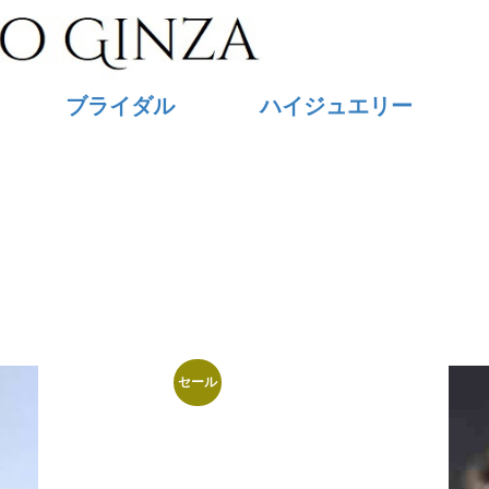
ブライダル
ハイジュエリー
新
し
い
セール
順