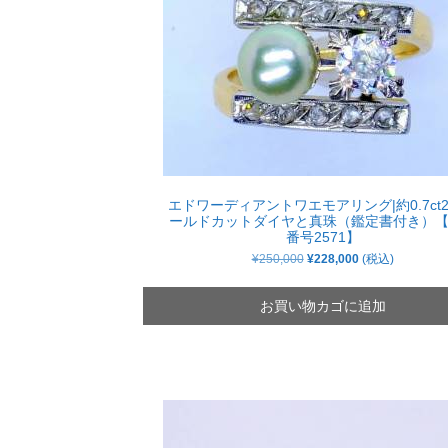
エドワーディアントワエモアリング|約0.7ct
ールドカットダイヤと真珠（鑑定書付き）
番号2571】
元
現
¥
250,000
¥
228,000
(税込)
の
在
価
の
格
価
お買い物カゴに追加
は
格
¥250,000
は
で
¥228,000
し
で
た。
す。