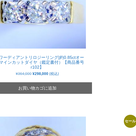
ワーディアントリロジーリング|約0.85ctオー
マインカットダイヤ（鑑定書付）【商品番号
r102】
元
現
¥
364,000
¥
298,000
(税込)
の
在
価
の
格
価
お買い物カゴに追加
は
格
¥364,000
は
で
¥298,000
し
で
た。
す。
セール