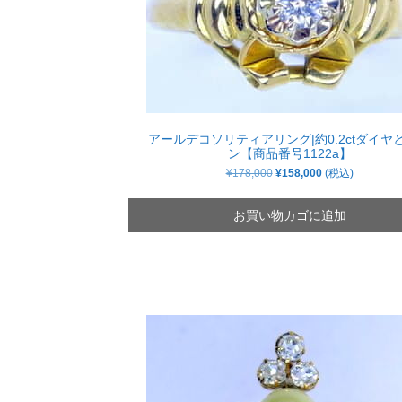
アールデコソリティアリング|約0.2ctダイヤ
ン【商品番号1122a】
元
現
¥
178,000
¥
158,000
(税込)
の
在
価
の
格
価
お買い物カゴに追加
は
格
¥178,000
は
で
¥158,000
し
で
た。
す。