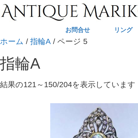
コ
ン
テ
お問合せ
リング
ン
ホーム
/
指輪A
/ ページ 5
ツ
へ
指輪A
ス
キ
ッ
結果の121～150/204を表示しています
プ