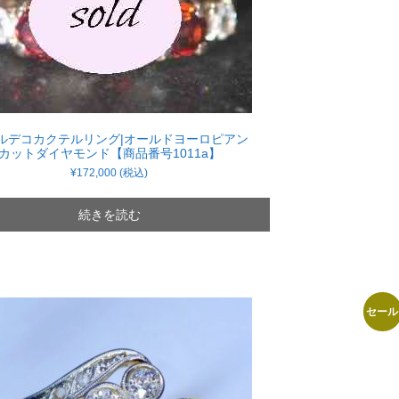
ルデコカクテルリング|オールドヨーロピアン
カットダイヤモンド【商品番号1011a】
¥
172,000
(税込)
続きを読む
セール