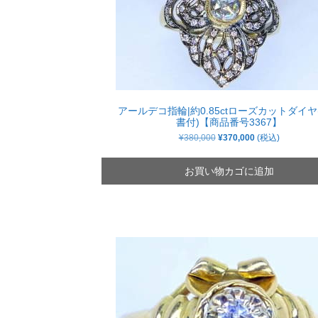
アールデコ指輪|約0.85ctローズカットダイヤ
書付)【商品番号3367】
元
現
¥
380,000
¥
370,000
(税込)
の
在
価
の
格
価
お買い物カゴに追加
は
格
¥380,000
は
で
¥370,000
し
で
た。
す。